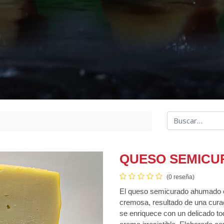
QUESO SEMIC
(0 reseña)
El queso semicurado ahumado es
cremosa, resultado de una cura
se enriquece con un delicado to