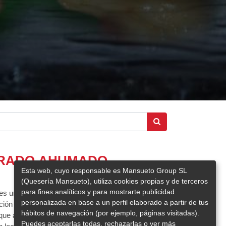
URADO AHUMADO
Esta web, cuyo responsable es Mansueto Group SL
(Quesería Mansueto), utiliza cookies propias y de terceros
para fines analíticos y para mostrarte publicidad
 una delicia artesanal con una textura firme y
personalizada en base a un perfil elaborado a partir de tus
ción media cuidada. Su sabor suave pero profundo
hábitos de navegación (por ejemplo, páginas visitadas).
que ahumado, que aporta notas tradicionales y un
Puedes aceptarlas todas, rechazarlas o ver más